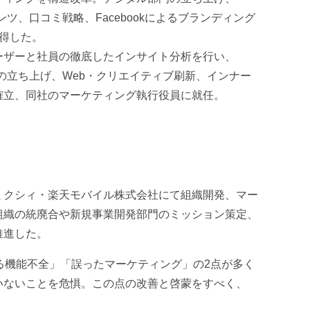
ツ、口コミ戦略、Facebookによるブランディング
得した。
ーザーと社員の徹底したインサイト分析を行い、
記念日事業の立ち上げ、Web・クリエイティブ刷新、インナー
確立、同社のマーケティング執行役員に就任。
ミクシィ・楽天モバイル株式会社にて組織開発、マー
組織の統廃合や新規事業開発部門のミッション策定、
推進した。
る機能不全」「誤ったマーケティング」の2点が多く
いないことを危惧。この点の改善と啓蒙をすべく、