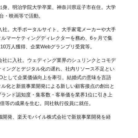
市出身、明治学院大学卒業、神奈川県逗子市在住。大学
台・映画等で活動。
ズ入社。大手ポータルサイト、大手家電メーカーや大手
タルマーケティングディレクターを務め、6ヶ月で集
ン10万人獲得、企業Webグランプリ受賞等。
式会社に入社。ウェディング業界のシュリンクとコモデ
ティングとデジタル化の遅れ、社内リソース不足とい
MOとして企業価値向上を牽引。結婚式の意味を言語
タル化と新規事業開発による新しい顧客接点の創出と
ブランド認知度・集客数・客単価を業界1位に引き上
.5倍等の成果を生む。同社執行役員に就任。
で組織開発、楽天モバイル株式会社で新規事業開発を経