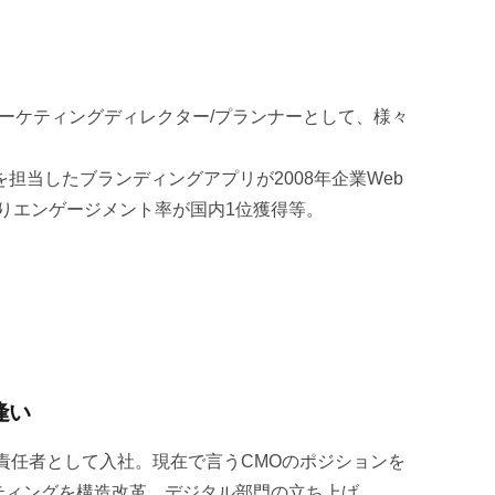
のマーケティングディレクター/プランナーとして、様々
担当したブランディングアプリが2008年企業Web
によりエンゲージメント率が国内1位獲得等。
逢い
の責任者として入社。現在で言うCMOのポジションを
ティングを構造改革。デジタル部門の立ち上げ、