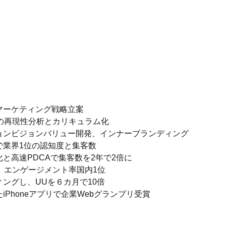
マーケティング戦略立案
の再現性分析とカリキュラム化
ョンビジョンバリュー開発、インナーブランディング
で業界1位の認知度と集客数
と高速PDCAで集客数を2年で2倍に
。エンゲージメント率国内1位
ングし、UUを６カ月で10倍
Phoneアプリで企業Webグランプリ受賞