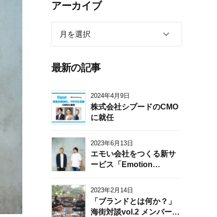
アーカイブ
月を選択
最新の記事
2024年4月9日
株式会社シプードのCMO
に就任
2023年6月13日
エモい会社をつくる新サ
ービス「Emotion
Shift™」を提供開始。顧
客・従業員に選ばれる理
2023年2月14日
由を明らかにし、マーケ
「ブランドとは何か？」
ティングと組織に反映す
海街対談vol.2 メンバーズ