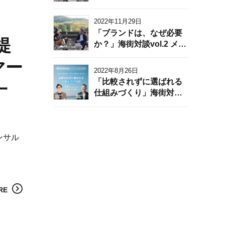
ることで、高単価・組織
執行役員 原氏 後編
の一体感・人材不足解消
2022年11月29日
を実現。
「ブランドは、なぜ必要
提
か？」海街対談vol.2 メン
バーズ執行役員 原氏 前編
マー
2022年8月26日
「比較されずに選ばれる
一
仕組みづくり」海街対談
vol.1 株式会社スペサン
CEO 植松氏
ンサル
RE