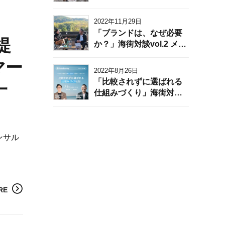
ることで、高単価・組織
執行役員 原氏 後編
の一体感・人材不足解消
2022年11月29日
を実現。
「ブランドは、なぜ必要
提
か？」海街対談vol.2 メン
バーズ執行役員 原氏 前編
マー
2022年8月26日
「比較されずに選ばれる
一
仕組みづくり」海街対談
vol.1 株式会社スペサン
CEO 植松氏
ンサル
RE