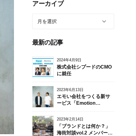
アーカイブ
月を選択
最新の記事
2024年4月9日
株式会社シプードのCMO
に就任
2023年6月13日
エモい会社をつくる新サ
ービス「Emotion
Shift™」を提供開始。顧
客・従業員に選ばれる理
2023年2月14日
由を明らかにし、マーケ
「ブランドとは何か？」
ティングと組織に反映す
海街対談vol.2 メンバーズ